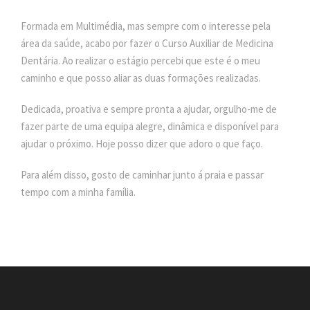
Formada em Multimédia, mas sempre com o interesse pela
área da saúde, acabo por fazer o Curso Auxiliar de Medicina
Dentária. Ao realizar o estágio percebi que este é o meu
caminho e que posso aliar as duas formações realizadas.
Dedicada, proativa e sempre pronta a ajudar, orgulho-me de
fazer parte de uma equipa alegre, dinâmica e disponível para
ajudar o próximo. Hoje posso dizer que adoro o que faço.
Para além disso, gosto de caminhar junto á praia e passar
tempo com a minha família.